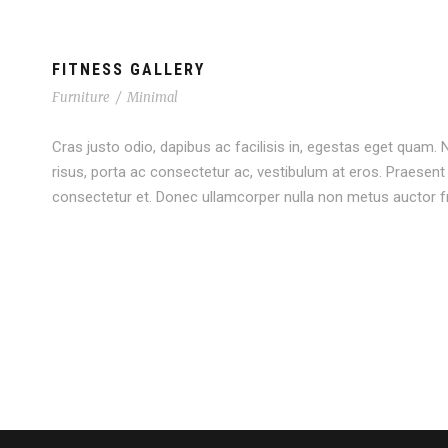
FITNESS GALLERY
Furniture
/
Minimal
Cras justo odio, dapibus ac facilisis in, egestas eget quam. Nu
risus, porta ac consectetur ac, vestibulum at eros. Praese
consectetur et. Donec ullamcorper nulla non metus auctor fri