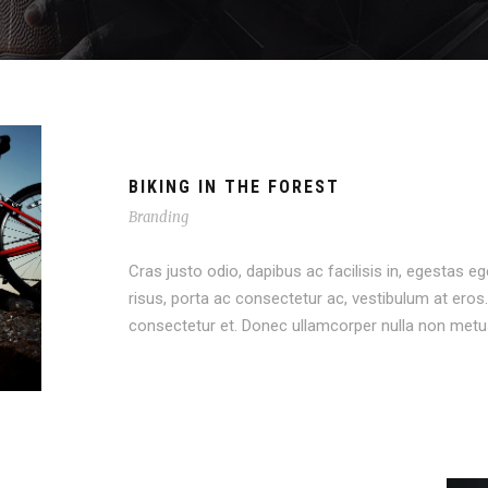
BIKING IN THE FOREST
Branding
Cras justo odio, dapibus ac facilisis in, egestas eg
risus, porta ac consectetur ac, vestibulum at er
consectetur et. Donec ullamcorper nulla non metus 