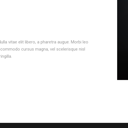
lla vitae elit libero, a pharetra augue. Morbi leo
nt commodo cursus magna, vel scelerisque nisl
ngilla.