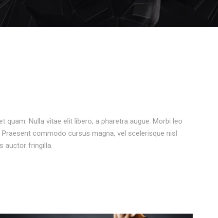
et quam. Nulla vitae elit libero, a pharetra augue. Morbi leo
os. Praesent commodo cursus magna, vel scelerisque nisl
auctor fringilla.